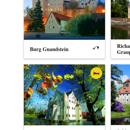
Richa
Burg Gnandstein
Grau