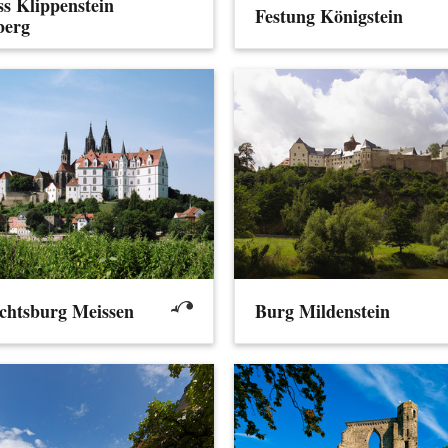
ss Klippenstein
Festung Königstein
berg
chtsburg Meissen
Burg Mildenstein