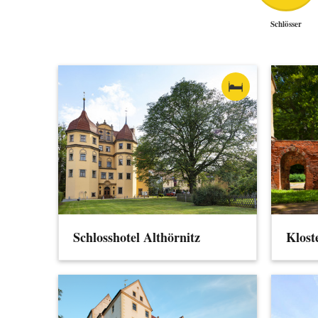
Schlösser
Schlosshotel Althörnitz
Klost