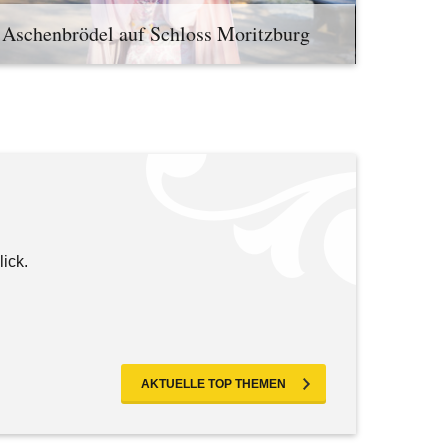
Aschenbrödel auf Schloss Moritzburg
lick.
AKTUELLE TOP THEMEN