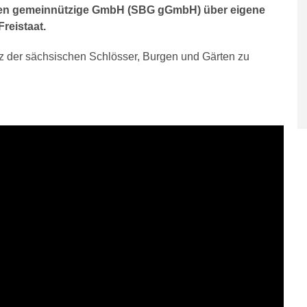
hsen gemeinnützige GmbH (SBG gGmbH) über eigene
Freistaat.
z der sächsischen Schlösser, Burgen und Gärten zu