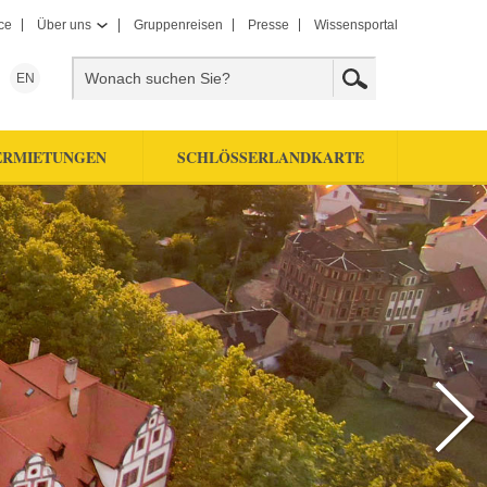
ce
Über uns
Gruppenreisen
Presse
Wissensportal
EN
ERMIETUNGEN
SCHLÖSSERLANDKARTE