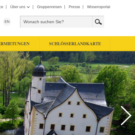
ce
Über uns
Gruppenreisen
Presse
Wissensportal
EN
ERMIETUNGEN
SCHLÖSSERLANDKARTE