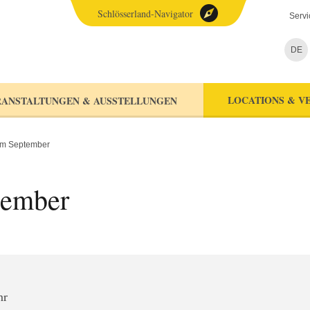
Schlösserland-Navigator
Servi
DE
LOCATIONS & V
ANSTALTUNGEN & AUSSTELLUNGEN
im September
tember
hr