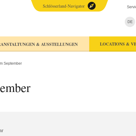
Schlösserland-Navigator
Servi
DE
LOCATIONS & V
ANSTALTUNGEN & AUSSTELLUNGEN
im September
tember
hr