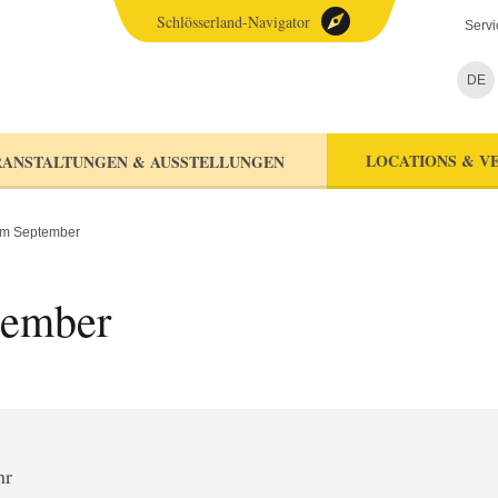
Schlösserland-Navigator
Servi
DE
LOCATIONS & V
ANSTALTUNGEN & AUSSTELLUNGEN
im September
tember
hr