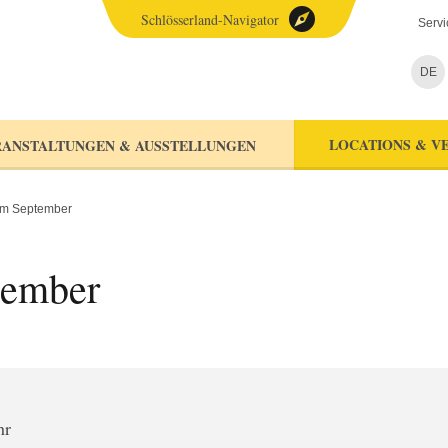
Schlösserland-Navigator
Servi
DE
LOCATIONS & V
ANSTALTUNGEN & AUSSTELLUNGEN
im September
tember
hr