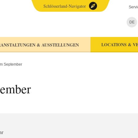
Schlösserland-Navigator
Servi
DE
LOCATIONS & V
ANSTALTUNGEN & AUSSTELLUNGEN
im September
tember
hr