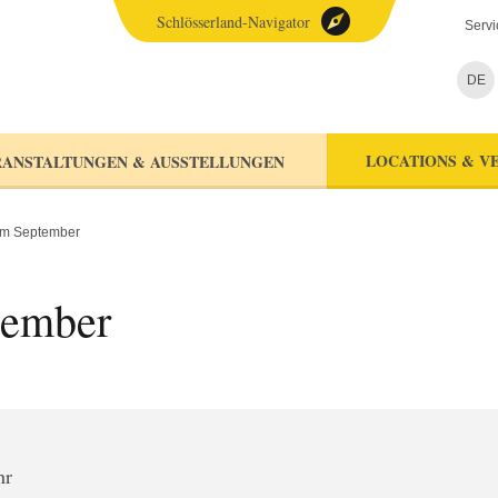
Schlösserland-Navigator
Servi
DE
LOCATIONS & V
ANSTALTUNGEN & AUSSTELLUNGEN
im September
tember
hr