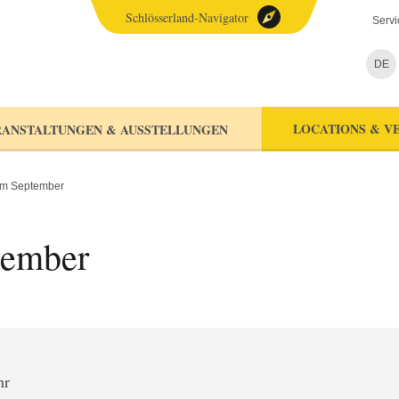
Schlösserland-Navigator
Servi
DE
LOCATIONS & V
ANSTALTUNGEN & AUSSTELLUNGEN
im September
tember
hr