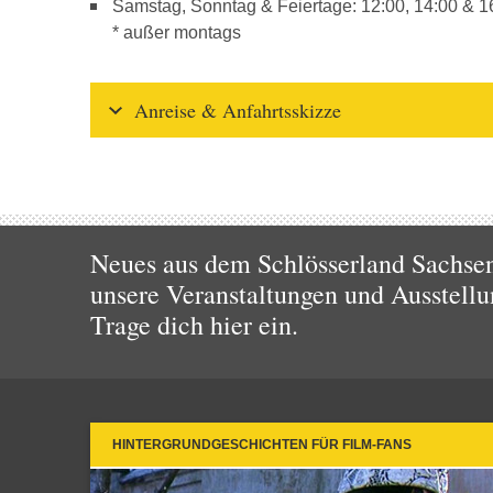
Samstag, Sonntag & Feiertage: 12:00, 14:00 & 1
* außer montags
Anreise & Anfahrtsskizze
Neues aus dem Schlösserland Sachsen!
unsere Veranstaltungen und Ausstellu
Trage dich hier ein.
HINTERGRUNDGESCHICHTEN FÜR FILM-FANS