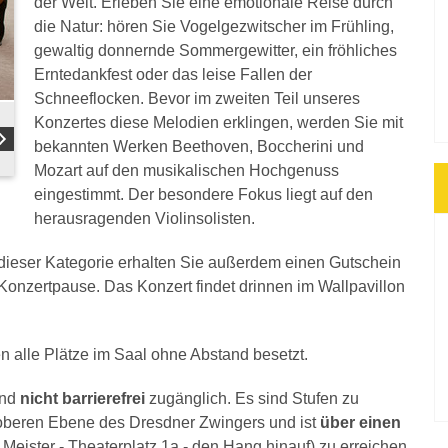
der Welt. Erleben Sie eine emotionale Reise durch
die Natur: hören Sie Vogelgezwitscher im Frühling,
gewaltig donnernde Sommergewitter, ein fröhliches
Erntedankfest oder das leise Fallen der
Schneeflocken. Bevor im zweiten Teil unseres
Konzertes diese Melodien erklingen, werden Sie mit
bekannten Werken Beethoven, Boccherini und
Mozart auf den musikalischen Hochgenuss
eingestimmt. Der besondere Fokus liegt auf den
herausragenden Violinsolisten.
n dieser Kategorie erhalten Sie außerdem einen Gutschein
r Konzertpause. Das Konzert findet drinnen im Wallpavillon
n alle Plätze im Saal ohne Abstand besetzt.
ind
nicht barrierefrei
zugänglich. Es sind Stufen zu
r oberen Ebene des Dresdner Zwingers und ist
über einen
Meister - Theaterplatz 1a - den Hang hinauf) zu erreichen.