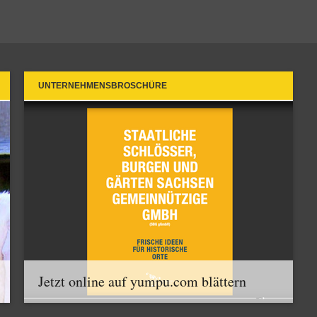
UNTERNEHMENSBROSCHÜRE
Jetzt online auf yumpu.com blättern