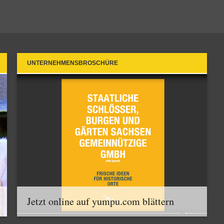
UNTERNEHMENSBROSCHÜRE
Jetzt online auf yumpu.com blättern