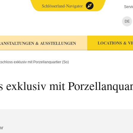
Schlösserland-Navigator
Servi
DE
LOCATIONS & V
ANSTALTUNGEN & AUSSTELLUNGEN
chloss exklusiv mit Porzellanquartier (So)
exklusiv mit Porzellanquar
hr