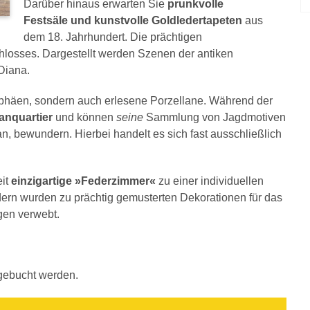
Darüber hinaus erwarten Sie
prunkvolle
Festsäle und kunstvolle Goldledertapeten
aus
dem 18. Jahrhundert. Die prächtigen
sses. Dargestellt werden Szenen der antiken
Diana.
ophäen, sondern auch erlesene Porzellane. Während der
anquartier
und können
seine
Sammlung von Jagdmotiven
n, bewundern. Hierbei handelt es sich fast ausschließlich
eit
einzigartige »Federzimmer«
zu einer individuellen
edern wurden zu prächtig gemusterten Dekorationen für das
gen verwebt.
gebucht werden.