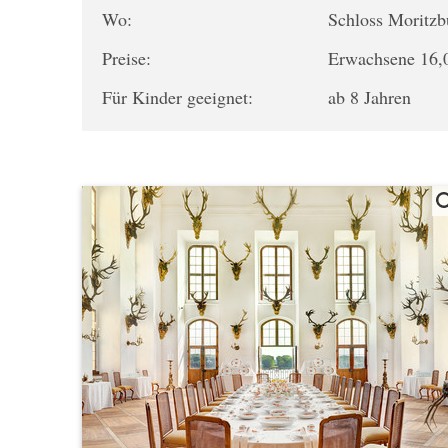
Wo:
Schloss Moritz
Preise:
Erwachsene 16,0
Für Kinder geeignet:
ab 8 Jahren