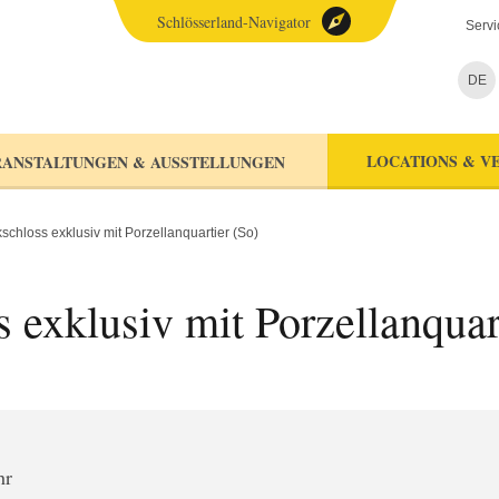
Schlösserland-Navigator
Servi
DE
LOCATIONS & V
ANSTALTUNGEN & AUSSTELLUNGEN
chloss exklusiv mit Porzellanquartier (So)
exklusiv mit Porzellanquar
hr