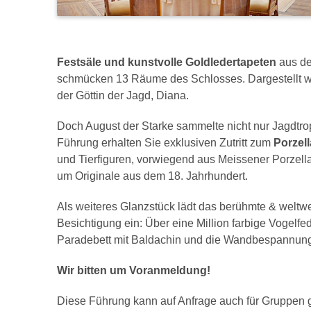
Festsäle und kunstvolle Goldledertapeten
aus d
schmücken 13 Räume des Schlosses. Dargestellt w
der Göttin der Jagd, Diana.
Doch August der Starke sammelte nicht nur Jagdtr
Führung erhalten Sie exklusiven Zutritt zum
Porzell
und Tierfiguren, vorwiegend aus Meissener Porzella
um Originale aus dem 18. Jahrhundert.
Als weiteres Glanzstück lädt das berühmte & weltw
Besichtigung ein: Über eine Million farbige Vogelf
Paradebett mit Baldachin und die Wandbespannun
Wir bitten um Voranmeldung!
Diese Führung kann auf Anfrage auch für Gruppen 