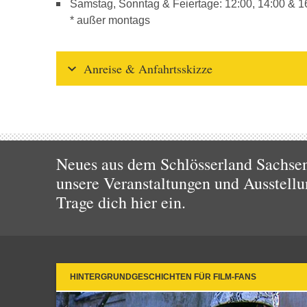
Samstag, Sonntag & Feiertage: 12:00, 14:00 & 1
* außer montags
Anreise & Anfahrtsskizze
Neues aus dem Schlösserland Sachsen!
unsere Veranstaltungen und Ausstellu
Trage dich hier ein.
HINTERGRUNDGESCHICHTEN FÜR FILM-FANS