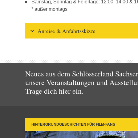
Samstag, Sonntag & Feiertage: 12:00, 14:00 & 1
* außer montags
Anreise & Anfahrtsskizze
Neues aus dem Schlösserland Sachsen!
unsere Veranstaltungen und Ausstellu
Trage dich hier ein.
HINTERGRUNDGESCHICHTEN FÜR FILM-FANS