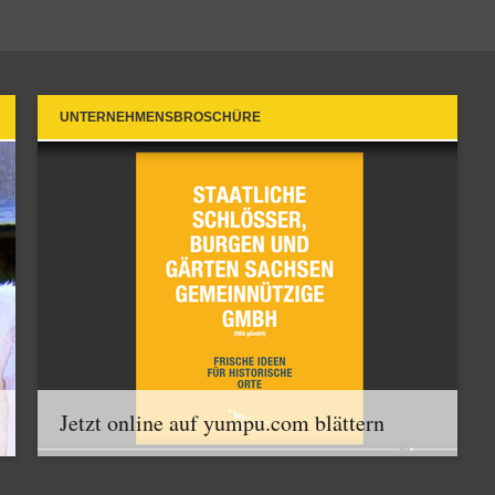
UNTERNEHMENSBROSCHÜRE
Jetzt online auf yumpu.com blättern