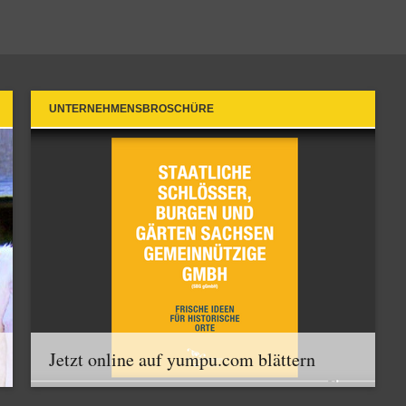
UNTERNEHMENSBROSCHÜRE
Jetzt online auf yumpu.com blättern