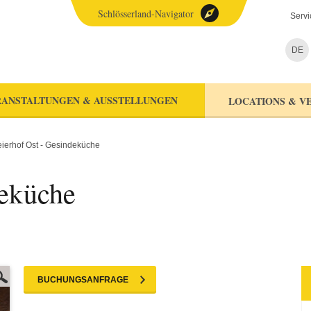
Schlösserland-Navigator
Servi
DE
ANSTALTUNGEN & AUSSTELLUNGEN
LOCATIONS & V
ierhof Ost - Gesindeküche
deküche
BUCHUNGSANFRAGE