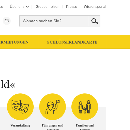
ce
Über uns
Gruppenreisen
Presse
Wissensportal
EN
ERMIETUNGEN
SCHLÖSSERLANDKARTE
ld«
Veranstaltung
Führungen und
Familien und