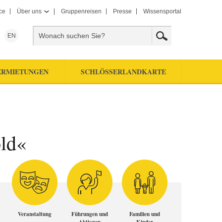
ce
Über uns
Gruppenreisen
Presse
Wissensportal
EN
ERMIETUNGEN
SCHLÖSSERLANDKARTE
ld«
Veranstaltung
Führungen und
Familien und