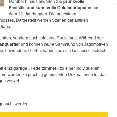
Darüber hinaus erwarten Sie
prunkvolle
Festsäle und kunstvolle Goldledertapeten
aus
dem 18. Jahrhundert. Die prächtigen
sses. Dargestellt werden Szenen der antiken
Diana.
ophäen, sondern auch erlesene Porzellane. Während der
anquartier
und können
seine
Sammlung von Jagdmotiven
n, bewundern. Hierbei handelt es sich fast ausschließlich
eit
einzigartige »Federzimmer«
zu einer individuellen
edern wurden zu prächtig gemusterten Dekorationen für das
gen verwebt.
gebucht werden.