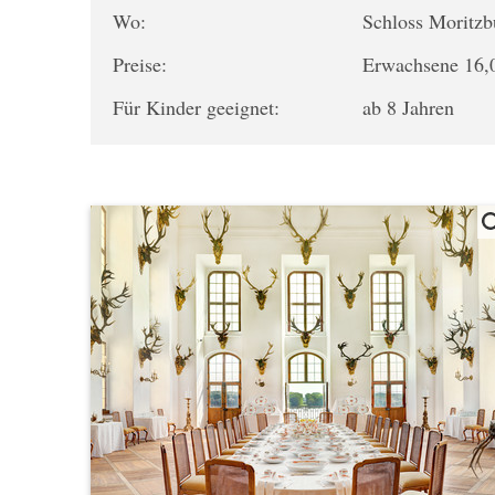
Wo:
Schloss Moritz
Preise:
Erwachsene 16,0
Für Kinder geeignet:
ab 8 Jahren