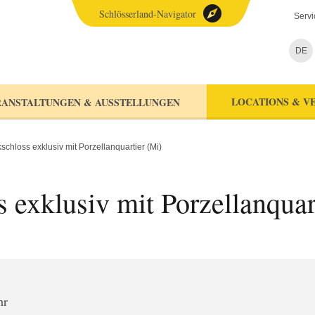
Schlösserland-Navigator
Servi
DE
LOCATIONS & V
ANSTALTUNGEN & AUSSTELLUNGEN
chloss exklusiv mit Porzellanquartier (Mi)
 exklusiv mit Porzellanquar
hr