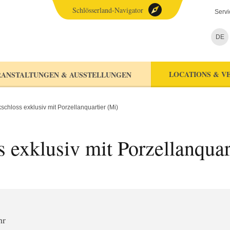
Schlösserland-Navigator
Servi
DE
LOCATIONS & V
ANSTALTUNGEN & AUSSTELLUNGEN
chloss exklusiv mit Porzellanquartier (Mi)
 exklusiv mit Porzellanquar
hr