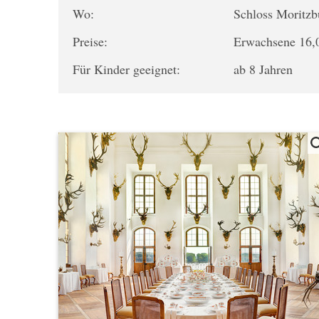
Wo:
Schloss Moritz
Preise:
Erwachsene 16,0
Für Kinder geeignet:
ab 8 Jahren