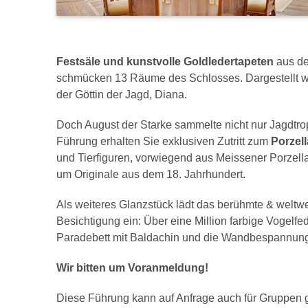
Festsäle und kunstvolle Goldledertapeten
aus d
schmücken 13 Räume des Schlosses. Dargestellt w
der Göttin der Jagd, Diana.
Doch August der Starke sammelte nicht nur Jagdtr
Führung erhalten Sie exklusiven Zutritt zum
Porzell
und Tierfiguren, vorwiegend aus Meissener Porzella
um Originale aus dem 18. Jahrhundert.
Als weiteres Glanzstück lädt das berühmte & weltw
Besichtigung ein: Über eine Million farbige Vogelf
Paradebett mit Baldachin und die Wandbespannun
Wir bitten um Voranmeldung!
Diese Führung kann auf Anfrage auch für Gruppen 