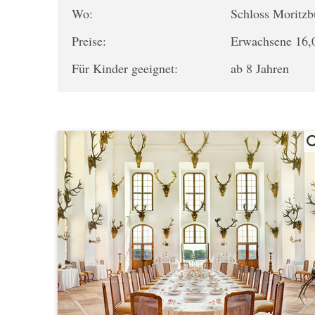
Wo:
Schloss Moritz
Preise:
Erwachsene 16,0
Für Kinder geeignet:
ab 8 Jahren