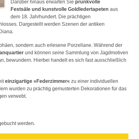
Darüber hinaus erwarten Sie
prunkvolle
Festsäle und kunstvolle Goldledertapeten
aus
dem 18. Jahrhundert. Die prächtigen
sses. Dargestellt werden Szenen der antiken
Diana.
ophäen, sondern auch erlesene Porzellane. Während der
anquartier
und können
seine
Sammlung von Jagdmotiven
n, bewundern. Hierbei handelt es sich fast ausschließlich
eit
einzigartige »Federzimmer«
zu einer individuellen
edern wurden zu prächtig gemusterten Dekorationen für das
gen verwebt.
gebucht werden.