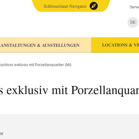
Schlösserland-Navigator
Servi
DE
LOCATIONS & V
ANSTALTUNGEN & AUSSTELLUNGEN
chloss exklusiv mit Porzellanquartier (Mi)
 exklusiv mit Porzellanquar
hr