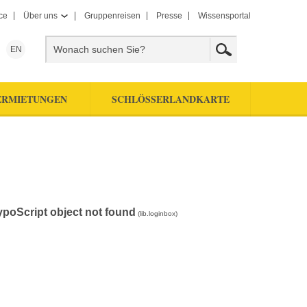
ce
Über uns
Gruppenreisen
Presse
Wissensportal
EN
ERMIETUNGEN
SCHLÖSSERLANDKARTE
ypoScript object not found
(lib.loginbox)