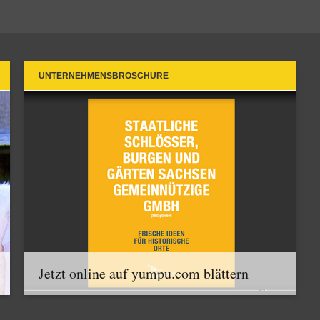
UNTERNEHMENSBROSCHÜRE
Jetzt online auf yumpu.com blättern