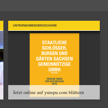
UNTERNEHMENSBROSCHÜRE
Jetzt online auf yumpu.com blättern