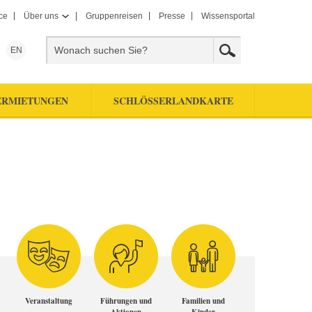
ce
Über uns
Gruppenreisen
Presse
Wissensportal
EN
ERMIETUNGEN
SCHLÖSSERLANDKARTE
Veranstaltung
Führungen und
Familien und