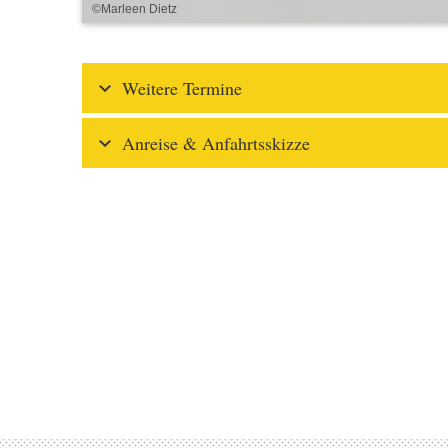
©Marleen Dietz
Weitere Termine
Anreise & Anfahrtsskizze