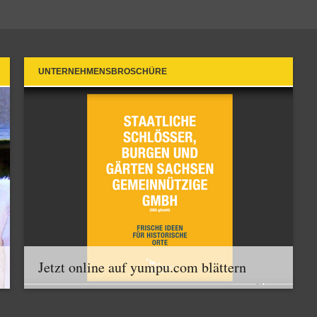
UNTERNEHMENSBROSCHÜRE
Jetzt online auf yumpu.com blättern