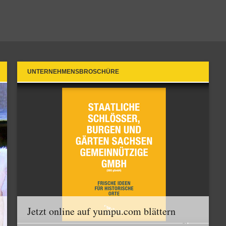
UNTERNEHMENSBROSCHÜRE
Jetzt online auf yumpu.com blättern