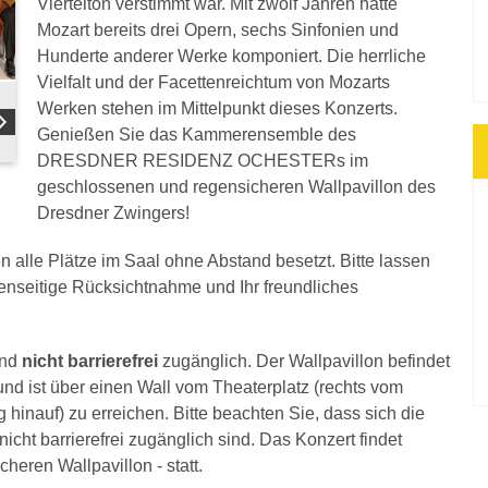
Viertelton verstimmt war. Mit zwölf Jahren hatte
Mozart bereits drei Opern, sechs Sinfonien und
Hunderte anderer Werke komponiert. Die herrliche
Vielfalt und der Facettenreichtum von Mozarts
Werken stehen im Mittelpunkt dieses Konzerts.
Genießen Sie das Kammerensemble des
DRESDNER RESIDENZ OCHESTERs im
geschlossenen und regensicheren Wallpavillon des
Dresdner Zwingers!
n alle Plätze im Saal ohne Abstand besetzt. Bitte lassen
genseitige Rücksichtnahme und Ihr freundliches
ind
nicht barrierefrei
zugänglich. Der Wallpavillon befindet
nd ist über einen Wall vom Theaterplatz (rechts vom
 hinauf) zu erreichen. Bitte beachten Sie, dass sich die
icht barrierefrei zugänglich sind. Das Konzert findet
heren Wallpavillon - statt.