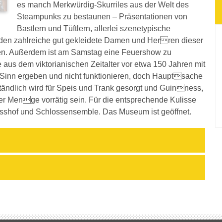
es manch Merkwürdig-Skurriles aus der Welt des
Steampunks zu bestaunen – Präsentationen von
Bastlern und Tüftlern, allerlei szenetypische
rden zahlreiche gut gekleidete Damen und Herren dieser
n. Außerdem ist am Samstag eine Feuershow zu
us dem viktorianischen Zeitalter vor etwa 150 Jahren mit
 Sinn ergeben und nicht funktionieren, doch Hauptsache
erständlich wird für Speis und Trank gesorgt und Guinness,
r Menge vorrätig sein. Für die entsprechende Kulisse
sshof und Schlossensemble. Das Museum ist geöffnet.