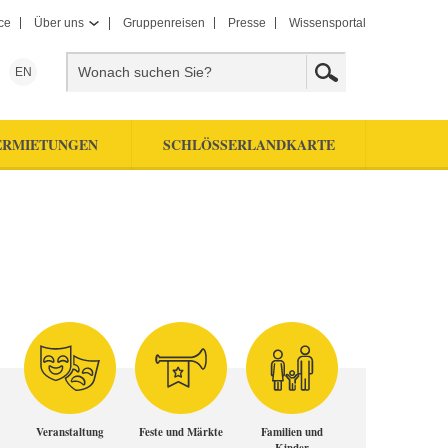
ce
Über uns
Gruppenreisen
Presse
Wissensportal
EN
ERMIETUNGEN
SCHLÖSSERLANDKARTE
Veranstaltung
Feste und Märkte
Familien und