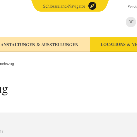
Schlösserland-Navigator
Servi
DE
LOCATIONS & V
ANSTALTUNGEN & AUSSTELLUNGEN
önchszug
ug
hr