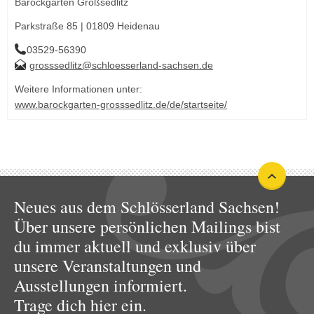
Barockgarten Großsedlitz
Parkstraße 85 | 01809 Heidenau
03529-56390
grosssedlitz@schloesserland-sachsen.de
Weitere Informationen unter:
www.barockgarten-grosssedlitz.de/de/startseite/
Neues aus dem Schlösserland Sachsen!
Über unsere persönlichen Mailings bist
du immer aktuell und exklusiv über
unsere Veranstaltungen und
Ausstellungen informiert.
Trage dich hier ein.