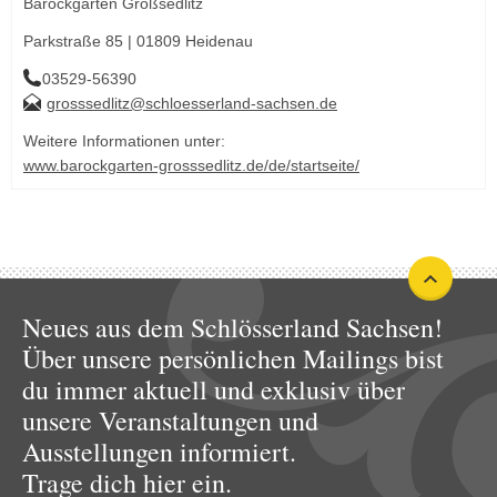
Barockgarten Großsedlitz
Parkstraße 85 | 01809 Heidenau
03529-56390
grosssedlitz@schloesserland-sachsen.de
Weitere Informationen unter:
www.barockgarten-grosssedlitz.de/de/startseite/
Neues aus dem Schlösserland Sachsen!
Über unsere persönlichen Mailings bist
du immer aktuell und exklusiv über
unsere Veranstaltungen und
Ausstellungen informiert.
Trage dich hier ein.