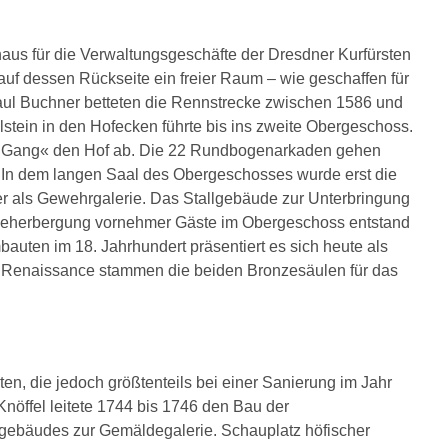
us für die Verwaltungsgeschäfte der Dresdner Kurfürsten
 auf dessen Rückseite ein freier Raum ‒ wie geschaffen für
aul Buchner betteten die Rennstrecke zwischen 1586 und
lstein in den Hofecken führte bis ins zweite Obergeschoss.
 Gang« den Hof ab. Die 22 Rundbogenarkaden gehen
. In dem langen Saal des Obergeschosses wurde erst die
 er als Gewehrgalerie. Das Stallgebäude zur Unterbringung
Beherbergung vornehmer Gäste im Obergeschoss entstand
bauten im 18. Jahrhundert präsentiert es sich heute als
 Renaissance stammen die beiden Bronzesäulen für das
ten, die jedoch größtenteils bei einer Sanierung im Jahr
ffel leitete 1744 bis 1746 den Bau der
ebäudes zur Gemäldegalerie. Schauplatz höfischer