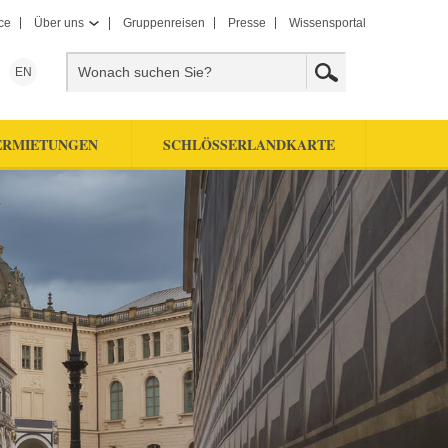
ce
Über uns
Gruppenreisen
Presse
Wissensportal
EN
ERMIETUNGEN
SCHLÖSSERLANDKARTE