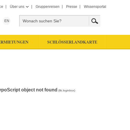
ce
Über uns
Gruppenreisen
Presse
Wissensportal
EN
ERMIETUNGEN
SCHLÖSSERLANDKARTE
ypoScript object not found
(lib.loginbox)