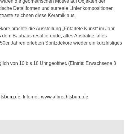
aren die geometrischen Motive auf Objekten der
tische Detailformen und surreale Linienkompositionen
ntraste zeichnen diese Keramik aus.
ekore brachte die Ausstellung „Entartete Kunst“ im Jahr
 dem Bauhaus resultierende, alles Abstrakte, alles
50er Jahren erlebten Spritzdekore wieder ein kurzfristiges
glich von 10 bis 18 Uhr geöffnet. (Eintritt: Erwachsene 3
tsburg.de
, Internet:
www.albrechtsburg.de