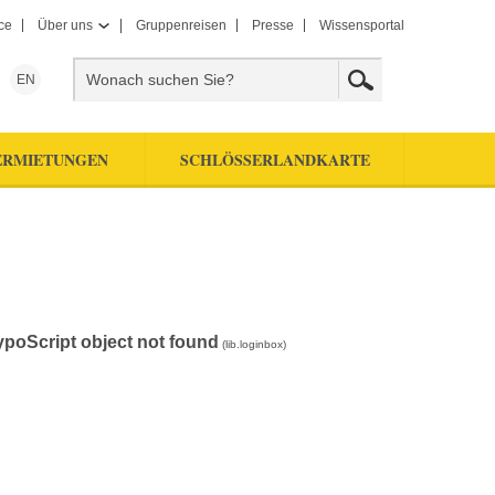
ce
Über uns
Gruppenreisen
Presse
Wissensportal
EN
ERMIETUNGEN
SCHLÖSSERLANDKARTE
ypoScript object not found
(lib.loginbox)