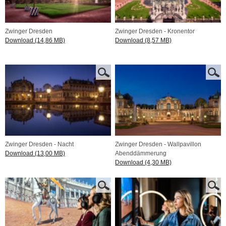
Zwinger Dresden
Zwinger Dresden - Kronentor
Download (14,86 MB)
Download (8,57 MB)
Zwinger Dresden - Nacht
Zwinger Dresden - Wallpavillon
Download (13,00 MB)
Abenddämmerung
Download (4,30 MB)