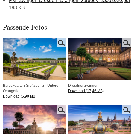
PM_Zwinger_Dresden_Orangen_zurueck_25052020.pdf
193 KB
Passende Fotos
Barockgarten Großsedlitz - Untere
Dresdner Zwinger
Orangerie
Download (17,46 MB)
Download (5,90 MB)