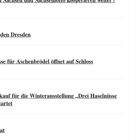
Sachsen und Sachsenlotto kooperieren weiter /
rden Dresden
e für Aschenbrödel öffnet auf Schloss
kauf für die Winterausstellung „Drei Haselnüsse
artet
at