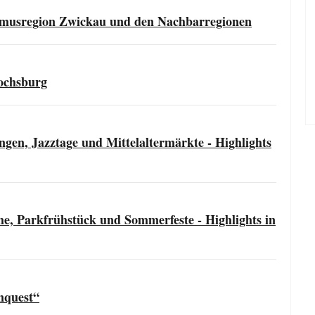
rismusregion Zwickau und den Nachbarregionen
chsburg
en, Jazztage und Mittelaltermärkte - Highlights
e, Parkfrühstück und Sommerfeste - Highlights in
onquest“