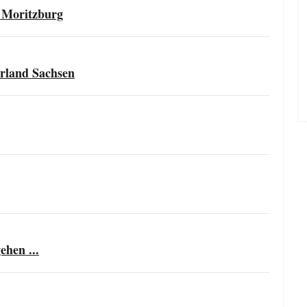
s Moritzburg
erland Sachsen
ehen ...