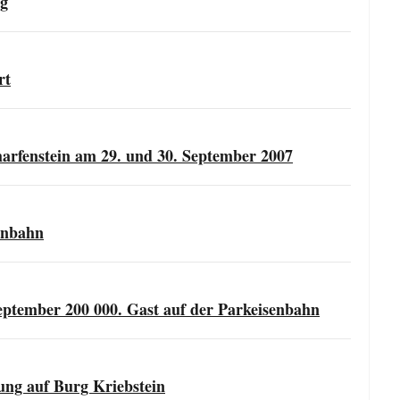
rg
rt
arfenstein am 29. und 30. September 2007
enbahn
eptember 200 000. Gast auf der Parkeisenbahn
ung auf Burg Kriebstein