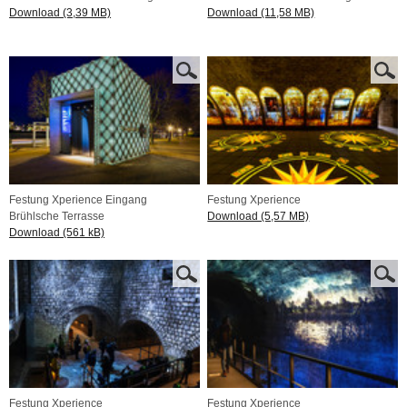
Download (3,39 MB)
Download (11,58 MB)
Festung Xperience Eingang
Festung Xperience
Brühlsche Terrasse
Download (5,57 MB)
Download (561 kB)
Festung Xperience
Festung Xperience