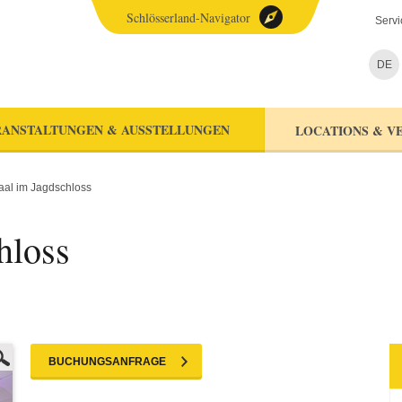
Schlösserland-Navigator
Servi
DE
ANSTALTUNGEN & AUSSTELLUNGEN
LOCATIONS & V
aal im Jagdschloss
hloss
BUCHUNGSANFRAGE