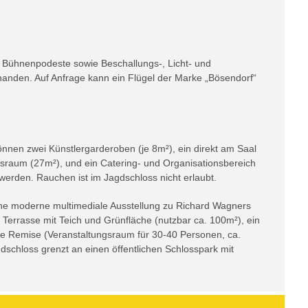
, Bühnenpodeste sowie Beschallungs-, Licht- und
handen. Auf Anfrage kann ein Flügel der Marke „Bösendorf“
nnen zwei Künstlergarderoben (je 8m²), ein direkt am Saal
sraum (27m²), und ein Catering- und Organisationsbereich
werden. Rauchen ist im Jagdschloss nicht erlaubt.
ine moderne multimediale Ausstellung zu Richard Wagners
 Terrasse mit Teich und Grünfläche (nutzbar ca. 100m²), ein
ie Remise (Veranstaltungsraum für 30-40 Personen, ca.
schloss grenzt an einen öffentlichen Schlosspark mit