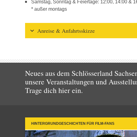
Samstag, Sonntag & Feiertage: 12:00, 14:00 & 1
* außer montags
Anreise & Anfahrtsskizze
Neues aus dem Schlösserland Sachsen!
unsere Veranstaltungen und Ausstellu
Trage dich hier ein.
HINTERGRUNDGESCHICHTEN FÜR FILM-FANS