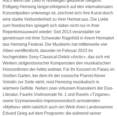
Auch wenn die 1990 in Norwegen geborene Geigerin
Eldbjørg Hemsing längst erfolgreich auf den internationalen
Konzertpodien unterwegs ist, zeichnet sich ihre Kunst durch
eine starke Verbundenheit zu ihrer Heimat aus. Die Liebe
zum Nordischen spiegelt sich dabei nicht nur in ihrer
Repertoireauswahl wieder: Seit 2013 veranstaltet sie
gemeinsam mit ihrer Schwester Ragnhild in ihrem Heimatort
das Hemsing Festival. Die Musikerin hat mittlerweile vier
Alben veröffentlicht, darunter im Februar 2023 ihr
hochgelobtes Sony-Classical-Debüt »Arctic«, das sich mit
Werken zeitgenössischer Komponisten den musikalischen
Horizontlinien der Arktis widmet. Für Ihr Konzert im Palais im
Großen Garten, bei dem ihr der russische Pianist Alexei
Volodin zur Seite steht, reist Hemsing musikalisch in
wärmere Gefilde. Neben zwei virtuosen Klassikern der Duo-
Literatur, Faurés Violinsonate Nr. 1 und Ravels »Tzigane«,
sowie Szymanowskis impressionistisch anmutenden
»Mythes« steht natürlich auch ein Werk ihres Landsmannes
Edvard Grieg auf dem Programm: die während seiner